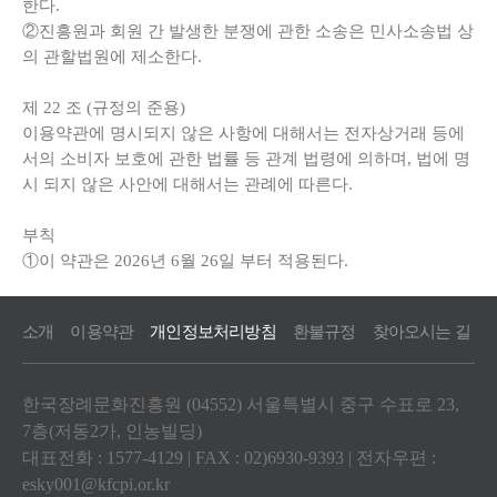
한다.
②진흥원과 회원 간 발생한 분쟁에 관한 소송은 민사소송법 상
의 관할법원에 제소한다.
제
22
조
(
규정의 준용
)
이용약관에 명시되지 않은 사항에 대해서는 전자상거래 등에
서의 소비자 보호에 관한 법률 등 관계 법령에 의하며, 법에 명
시 되지 않은 사안에 대해서는 관례에 따른다.
부칙
①이 약관은 2026년 6월 26일 부터 적용된다.
소개
이용약관
개인정보처리방침
환불규정
찾아오시는 길
한국장례문화진흥원 (04552) 서울특별시 중구 수표로 23,
7층(저동2가, 인농빌딩)
대표전화 : 1577-4129 | FAX : 02)6930-9393 | 전자우편 :
esky001@kfcpi.or.kr